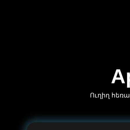
A
Ուղիղ հեռար