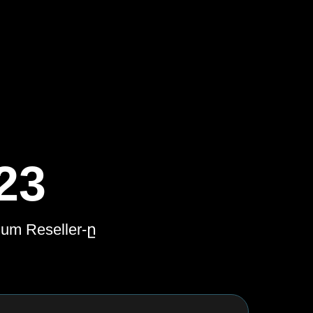
23
m Reseller-ը