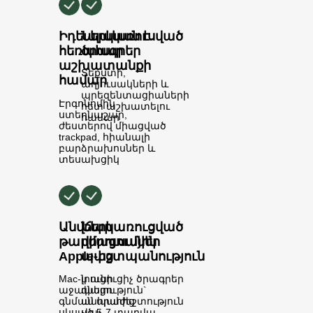
Իդեալական է
Ներկառուսված
հեռահար
ծրագրեր
աշխատանքի
Տեքստի,
համար
աղյուսակների և
պրեզենտացիաների
Էրգոնոմիկ
հետ աշխատելու
ստեղնաշար,
համար
ժեստերով միացված
trackpad, հիանալի
բարձրախոսներ և
տեսախցիկ
Անվճար
Ներկառուցված
թարմացումներ
վիրուսային
Apple-ից
պաշտպանություն
Mac-ն ունի
լրացուցիչ ծրագրեր
աջակացություն`
գնելու
գնման պահից
անհրաժեշտություն
սկսած 5-7 տարվա
չկա