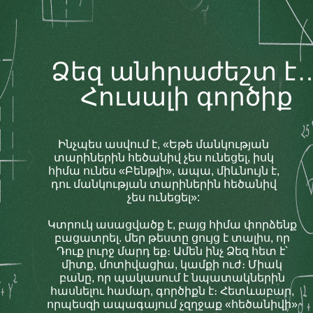
Ձեզ անհրաժեշտ է
Հուսալի գործիք
Ինչպես ասվում է, «Եթե մանկության
տարիներին հեծանիվ չես ունեցել, իսկ
հիմա ունես «Բենթլի», ապա, միևնույն է,
դու մանկության տարիներին հեծանիվ
չես ունեցել»:
Կտրուկ ասացվածք է, բայց հիմա փորձենք
բացատրել. մեր թեստը ցույց է տալիս, որ
Դուք լուրջ մարդ եք։ Ամեն ինչ Ձեզ հետ է՝
միտք, մոտիվացիա, կամքի ուժ։ Միակ
բանը, որ պակասում է նպատակներին
հասնելու համար, գործիքն է։ Հետևաբար,
որպեսզի ապագայում չզղջաք «հեծանիվի»